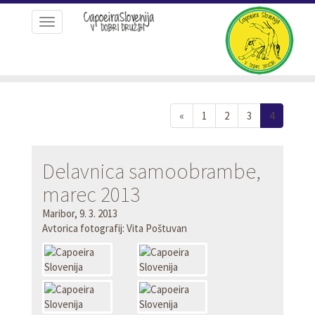
Toggle
navigation
Nazaj
(current)
«
1
2
3
4
Delavnica samoobrambe,
marec 2013
Maribor, 9. 3. 2013
Avtorica fotografij: Vita Poštuvan