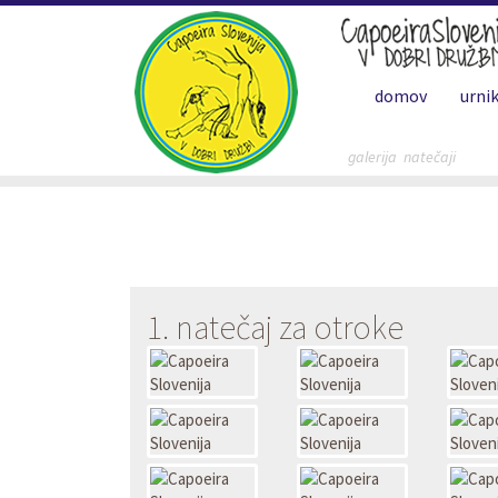
(current)
domov
urni
galerija
natečaji
1. natečaj za otroke