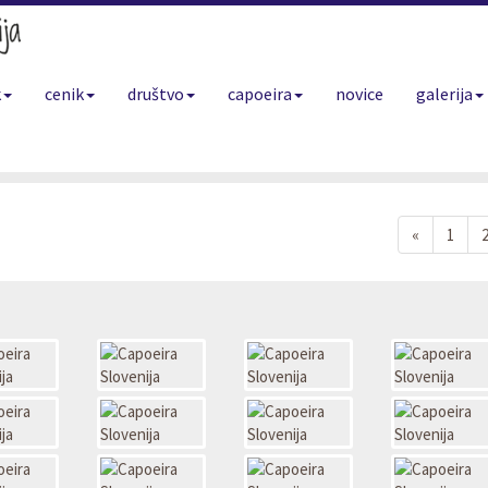
(current)
k
cenik
društvo
capoeira
novice
galerija
Nazaj
«
1