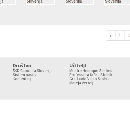
Nazaj
«
1
Društvo
Učitelji
ŠKD Capoeira Slovenija
Mestre Henrique Simões
Sistem pasov
Professora Urška Stolnik
Komentarji
Graduado Vojko Stolnik
Mateja Vertelj