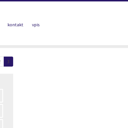
(current)
(current)
kontakt
vpis
(current)
2
3