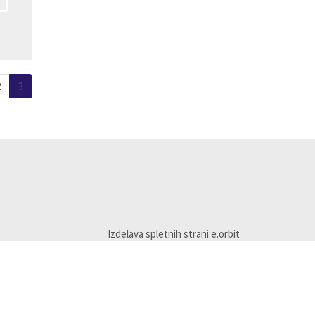
(current)
2
3
Izdelava spletnih strani e.orbit